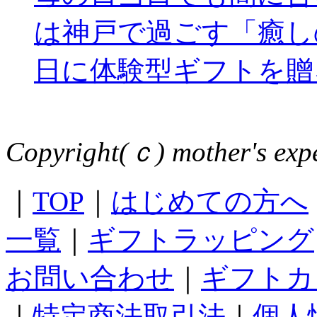
は神戸で過ごす「癒し
日に体験型ギフトを贈
Copyright(ｃ) mother's expe
｜
TOP
｜
はじめての方へ
一覧
｜
ギフトラッピング
お問い合わせ
｜
ギフトカ
｜
特定商法取引法
｜
個人